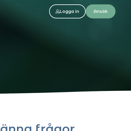
t
Logga in
Ansök
änna frågor