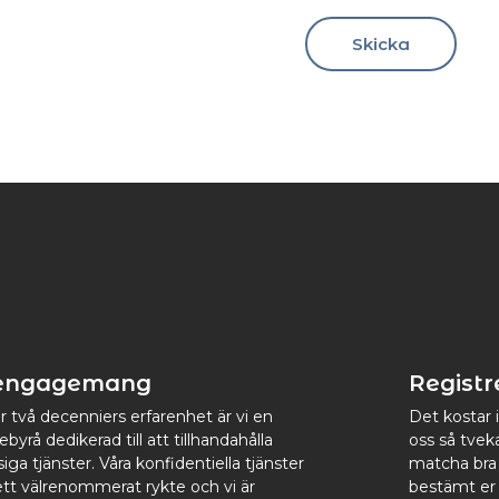
Skicka
 engagemang
Registr
 två decenniers erfarenhet är vi en
Det kostar i
cebyrå dedikerad till att tillhandahålla
oss så tvek
siga tjänster. Våra konfidentiella tjänster
matcha bra k
 ett välrenommerat rykte och vi är
bestämt er 