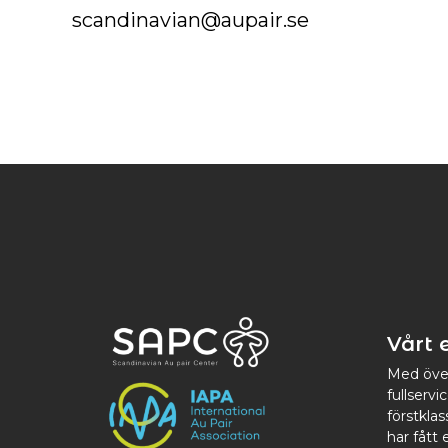
scandinavian@aupair.se
Vårt
Med över
fullservi
förstklas
har fått