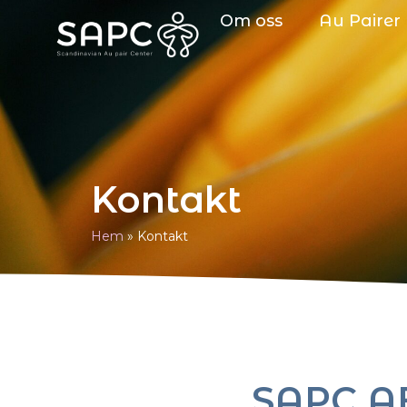
Om oss
Au Pairer
Kontakt
Hem
»
Kontakt
SAPC A